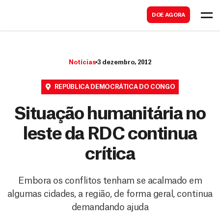
B
s
DOE AGORA
u
c
s
a
c
r
Notícias
3 dezembro, 2012
a
r
REPÚBLICA DEMOCRÁTICA DO CONGO
Situação humanitária no
leste da RDC continua
crítica
Embora os conflitos tenham se acalmado em
algumas cidades, a região, de forma geral, continua
demandando ajuda