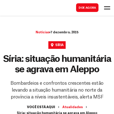
B
s
DOE AGORA
u
c
s
a
c
r
Notícias
7 dezembro, 2015
a
r
SÍRIA
Síria: situação humanitária
se agrava em Aleppo
Bombardeios e confrontos crescentes estão
levando a situação humanitária no norte da
província a níveis insustentáveis, alerta MSF
VOCÊ ESTÁ AQUI
Atualidades
Síria: situação humanitária se agrava em Aleppo