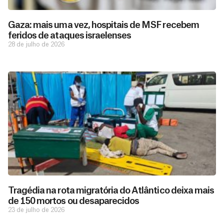
Gaza: mais uma vez, hospitais de MSF recebem
feridos de ataques israelenses
28 de julho de 2026
D
São as
doações
o
constantes
a
de pessoas
ç
como você
Tragédia na rota migratória do Atlântico deixa mais
que nos
ã
de 150 mortos ou desaparecidos
D
Você
permitem
o
23 de julho de 2026
pode
o
estar
contribuir
M
preparados