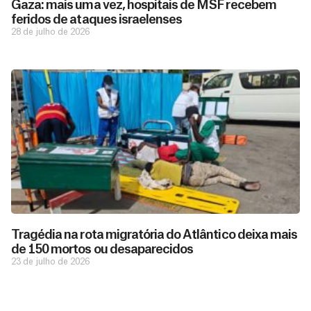
Gaza: mais uma vez, hospitais de MSF recebem
feridos de ataques israelenses
28 de julho de 2026
D
São as
doações
o
constantes
a
de pessoas
ç
como você
Tragédia na rota migratória do Atlântico deixa mais
que nos
ã
de 150 mortos ou desaparecidos
D
Você
permitem
o
23 de julho de 2026
pode
o
estar
contribuir
M
preparados
a
com
e
para salvar
ç
MSF de
vidas em
n