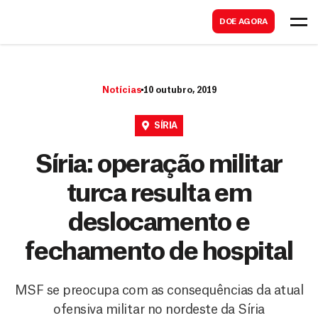
B
s
DOE AGORA
u
c
s
a
c
r
Notícias
10 outubro, 2019
a
r
SÍRIA
Síria: operação militar
turca resulta em
deslocamento e
fechamento de hospital
MSF se preocupa com as consequências da atual
ofensiva militar no nordeste da Síria