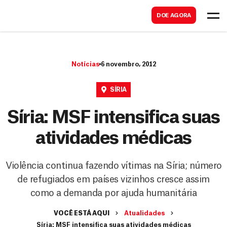
B
s
DOE AGORA
u
c
s
a
c
r
Notícias
6 novembro, 2012
a
r
SÍRIA
Síria: MSF intensifica suas
atividades médicas
Violência continua fazendo vítimas na Síria; número
de refugiados em países vizinhos cresce assim
como a demanda por ajuda humanitária
VOCÊ ESTÁ AQUI
Atualidades
Síria: MSF intensifica suas atividades médicas