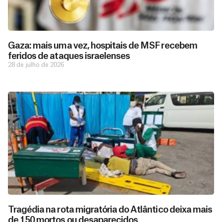
Gaza: mais uma vez, hospitais de MSF recebem
feridos de ataques israelenses
28 de julho de 2026
D
São as
doações
o
constantes
a
de pessoas
ç
como você
Tragédia na rota migratória do Atlântico deixa mais
que nos
ã
de 150 mortos ou desaparecidos
Você