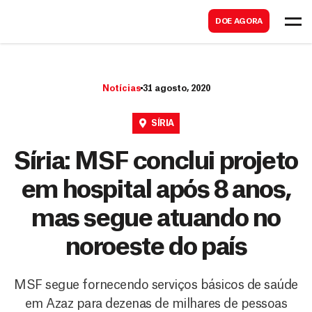
B
s
DOE AGORA
u
c
s
a
c
r
Notícias
31 agosto, 2020
a
r
SÍRIA
Síria: MSF conclui projeto
em hospital após 8 anos,
mas segue atuando no
noroeste do país
MSF segue fornecendo serviços básicos de saúde
em Azaz para dezenas de milhares de pessoas