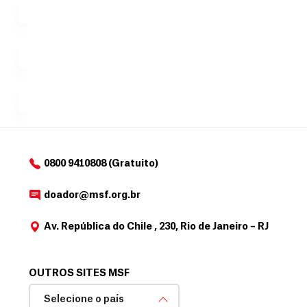
tornar...
doação,
i
no valor
c
Á
Espaço
que
exclusivo
a
r
desejar....
para
e
doadores
a
de
MSF....
d
o
d
o
a
0800 9410808 (Gratuito)
d
o
doador@msf.org.br
r
Av. República do Chile , 230, Rio de Janeiro – RJ
OUTROS SITES MSF
Selecione o país