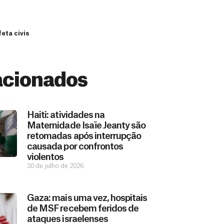
eta civis
acionados
Haiti: atividades na
Maternidade Isaïe Jeanty são
retomadas após interrupção
causada por confrontos
violentos
30 de julho de 2026
Gaza: mais uma vez, hospitais
de MSF recebem feridos de
ataques israelenses