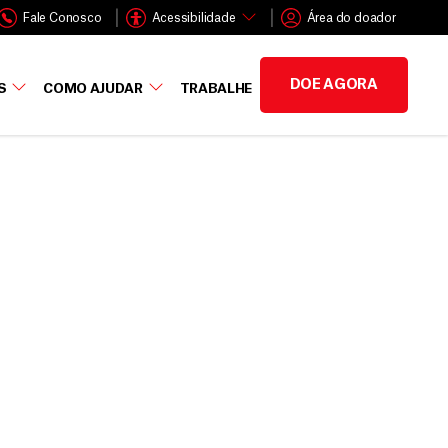
Fale Conosco
Acessibilidade
Área do doador
DOE AGORA
S
COMO AJUDAR
TRABALHE