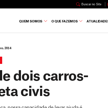
Buscar no Site
QUEM SOMOS
O QUE FAZEMOS
ATUALIDADE
ho, 2014
A
de dois carros-
ta civis
ça, nossa capacidade de levar ajuda é