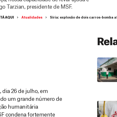
go Tarzian, presidente de MSF.
TÁ AQUI
Atualidades
Síria: explosão de dois carros-bomba af
Rel
 dia 26 de julho, em
tando um grande número de
ação humanitária
MSF condena fortemente