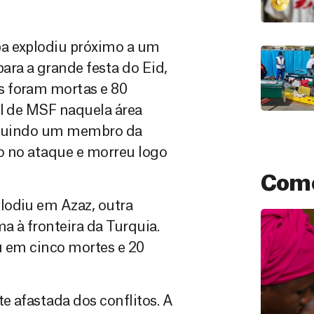
ba explodiu próximo a um
ara a grande festa do Eid,
s foram mortas e 80
al de MSF naquela área
ncluindo um membro da
o no ataque e morreu logo
Como
lodiu em Azaz, outra
a à fronteira da Turquia.
u em cinco mortes e 20
e afastada dos conflitos. A