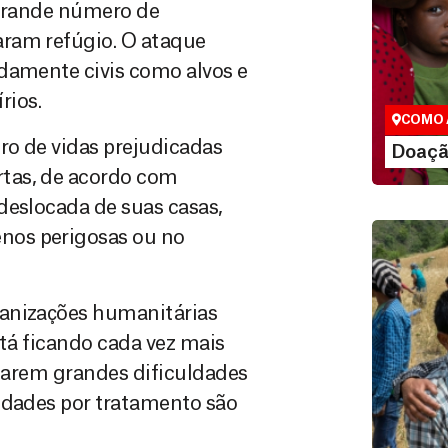
 grande número de
Doação
aram refúgio. O ataque
São as do
damente civis como alvos e
que nos p
rios.
vidas em di
COMO 
ro de vidas prejudicadas
LE
Doaçã
tas, de acordo com
deslocada de suas casas,
nos perigosas ou no
ganizações humanitárias
stá ficando cada vez mais
ntarem grandes dificuldades
idades por tratamento são
Doação
Você pode