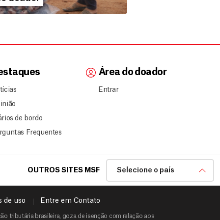
estaques
Área do doador
tícias
Entrar
inião
ários de bordo
rguntas Frequentes
OUTROS SITES MSF
Selecione o país
 de uso
Entre em Contato
o tributária brasileira, goza de isenção com relação aos