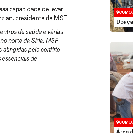
maneiras, 
valor que de
ssa capacidade de levar
COMO 
rzian, presidente de MSF.
LE
Doaçã
entros de saúde e várias
no norte da Síria. MSF
atingidas pelo conflito
 essenciais de
Área do
Espaço exc
COMO 
LE
Área 