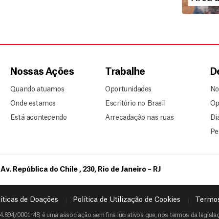
Nossas Ações
Trabalhe
D
Quando atuamos
Oportunidades
No
Onde estamos
Escritório no Brasil
Op
Está acontecendo
Arrecadação nas ruas
Di
Pe
Av. República do Chile , 230, Rio de Janeiro – RJ
íticas de Doações
Política de Utilização de Cookies
Termos
4.894/0001-48, é uma associação sem fins lucrativos que, nos termos da legislaçã