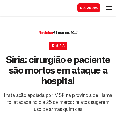
B
s
DOE AGORA
u
c
s
a
c
r
Notícias
31 março, 2017
a
r
SÍRIA
Síria: cirurgião e paciente
são mortos em ataque a
hospital
Instalação apoiada por MSF na província de Hama
foi atacada no dia 25 de março; relatos sugerem
uso de armas químicas