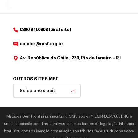
o
d
o
a
0800 9410808 (Gratuito)
d
o
doador@msf.org.br
r
Av. República do Chile , 230, Rio de Janeiro – RJ
OUTROS SITES MSF
Selecione o país
Médicos Sem Fronteiras, inscrita no CNPJ sob o nº 13.844.894/0001-48, é
uma associação sem fins lucrativos que, nos termos da legislação tributária
brasileira, goza de isenção com relação aos tributos federais devidos sobre