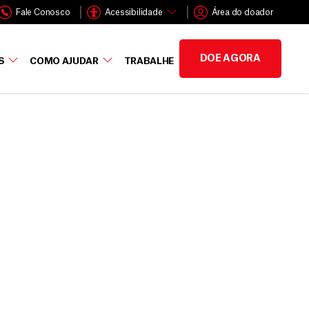
Fale Conosco
Acessibilidade
Área do doador
DOE AGORA
S
COMO AJUDAR
TRABALHE