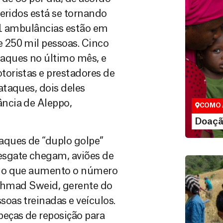
feridos está se tornando
 11 ambulâncias estão em
 250 mil pessoas. Cinco
aques no último mês, e
Doação
oristas e prestadores de
São as do
que nos p
taques, dois deles
vidas em di
ncia de Aleppo,
COMO 
LE
Doaçã
aques de “duplo golpe”
sgate chegam, aviões de
, o que aumento o número
 Ahmad Sweid, gerente do
oas treinadas e veículos.
eças de reposição para