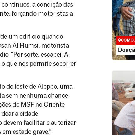
contínuos, a condição das
te, forçando motoristas a
Doação
Você pode
maneiras, 
valor que de
 de um edifício quando
COMO 
san Al Humsi, motorista
LE
Doaçã
o. “Por sorte, escapei. A
 o que nos permite socorrer
o do leste de Aleppo, uma
nta sem nenhuma chance
ações de MSF no Oriente
rdear a cidade
 devem facilitar e autorizar
 em estado grave.”