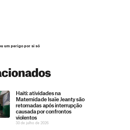
ou um perigo por si só
acionados
Haiti: atividades na
Maternidade Isaïe Jeanty são
retomadas após interrupção
causada por confrontos
violentos
30 de julho de 2026