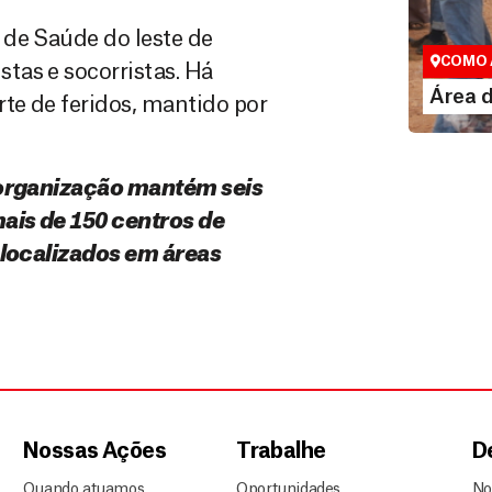
Área do
 de Saúde do leste de
Espaço exc
COMO 
tas e socorristas. Há
LE
Área 
te de feridos, mantido por
A organização mantém seis
mais de 150 centros de
o localizados em áreas
Nossas Ações
Trabalhe
D
Quando atuamos
Oportunidades
No