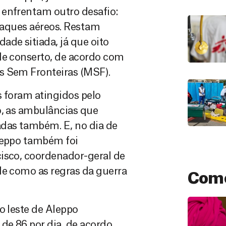
 enfrentam outro desafio:
ataques aéreos. Restam
de sitiada, já que oito
de conserto, de acordo com
s Sem Fronteiras (MSF).
s foram atingidos pelo
o, as ambulâncias que
adas também. E, no dia de
Aleppo também foi
isco, coordenador-geral de
de como as regras da guerra
Como
o leste de Aleppo
de 86 por dia, de acordo