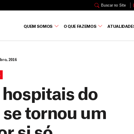
Buscar no Site
QUEM SOMOS
O QUE FAZEMOS
ATUALIDADE
bro, 2016
A
a hospitais do
o se tornou um
or si só