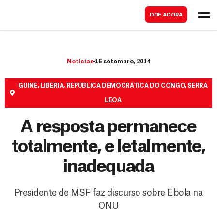
B
s
DOE AGORA
u
c
s
a
c
r
Notícias
16 setembro, 2014
a
r
GUINÉ
,
LIBÉRIA
,
REPÚBLICA DEMOCRÁTICA DO CONGO
,
SERRA
LEOA
A resposta permanece
totalmente, e letalmente,
inadequada
Presidente de MSF faz discurso sobre Ebola na
ONU