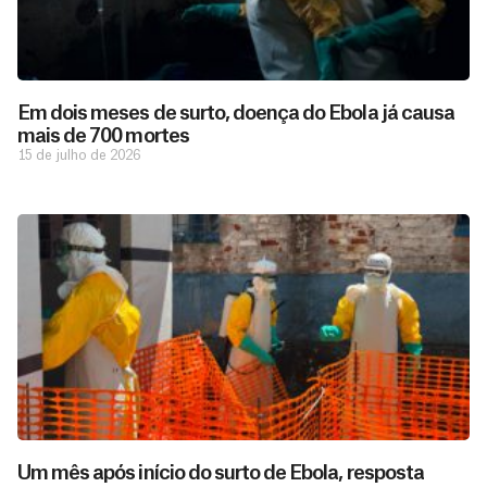
Em dois meses de surto, doença do Ebola já causa
mais de 700 mortes
15 de julho de 2026
D
São as
doações
o
constantes
a
de pessoas
ç
como você
Um mês após início do surto de Ebola, resposta
que nos