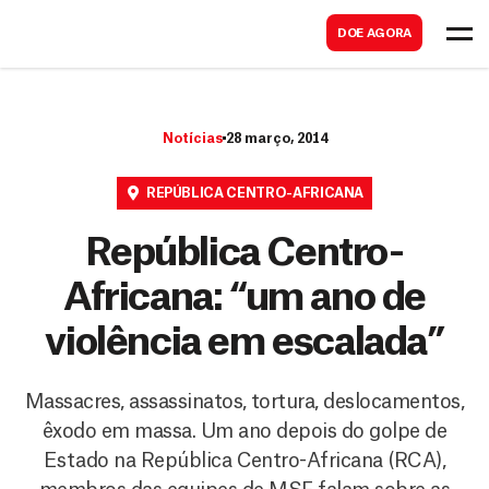
B
s
DOE AGORA
u
c
s
a
c
r
Notícias
28 março, 2014
a
r
REPÚBLICA CENTRO-AFRICANA
República Centro-
Africana: “um ano de
violência em escalada”
Massacres, assassinatos, tortura, deslocamentos,
êxodo em massa. Um ano depois do golpe de
Estado na República Centro-Africana (RCA),