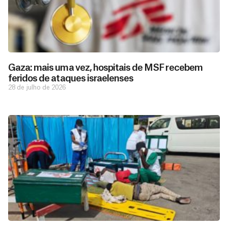
Gaza: mais uma vez, hospitais de MSF recebem
feridos de ataques israelenses
28 de julho de 2026
D
São as
doações
o
constantes
a
de pessoas