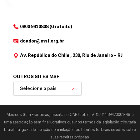
o
d
o
a
0800 9410808 (Gratuito)
d
o
doador@msf.org.br
r
Av. República do Chile , 230, Rio de Janeiro – RJ
OUTROS SITES MSF
Selecione o país
Médicos Sem Fronteiras, inscrita no CNPJ sob o nº 13.844.894/0001-48, é
uma associação sem fins lucrativos que, nos termos da legislação tributária
brasileira, goza de isenção com relação aos tributos federais devidos sobre
suas receitas próprias.