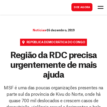
B
s
DOE AGORA
u
c
s
a
c
r
Notícias
16 dezembro, 2019
a
r
REPÚBLICA DEMOCRÁTICA DO CONGO
Região da RDC precisa
urgentemente de mais
ajuda
MSF é uma das poucas organizações presentes na
parte sul da província de Kivu do Norte, onde há
quase 700 mil deslocados e crescem casos de