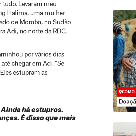
ar tudo. Levaram meu
sing Halima, uma mulher
ndado de Morobo, no Sudão
ara Adi, no norte da RDC,
aminhou por vários dias
 até chegar em Adi. “Se
Doação
 Eles estupram as
Você pode
maneiras, 
valor que de
COMO 
LE
Doaçã
. Ainda há estupros.
anças. É disso que mais