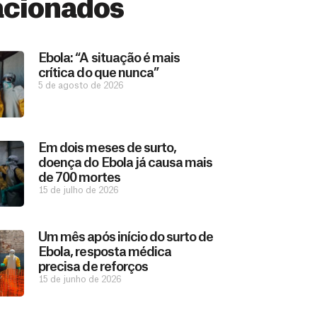
acionados
Ebola: “A situação é mais
crítica do que nunca”
5 de agosto de 2026
Em dois meses de surto,
doença do Ebola já causa mais
de 700 mortes
15 de julho de 2026
Um mês após início do surto de
Ebola, resposta médica
precisa de reforços
15 de junho de 2026