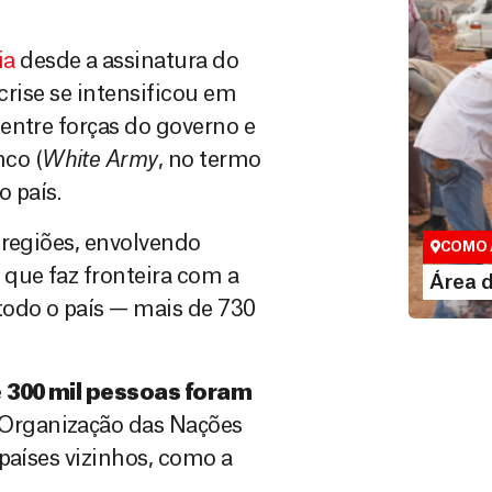
ia
desde a assinatura do
 crise se intensificou em
entre forças do governo e
co (
White Army
, no termo
o país.
Área do
Espaço exc
 regiões, envolvendo
COMO 
que faz fronteira com a
LE
Área 
todo o país — mais de 730
e
300 mil pessoas foram
 Organização das Nações
países vizinhos, como a