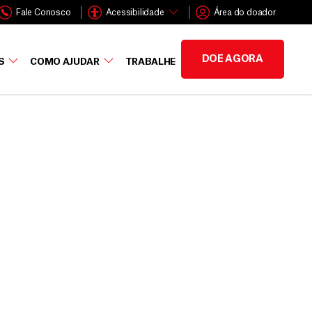
Fale Conosco
Acessibilidade
Área do doador
DOE AGORA
S
COMO AJUDAR
TRABALHE