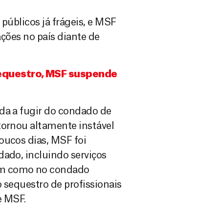
 públicos já frágeis, e MSF
ações no país diante de
equestro, MSF suspende
da a fugir do condado de
tornou altamente instável
oucos dias, MSF foi
dado, incluindo serviços
im como no condado
o sequestro de profissionais
e MSF.