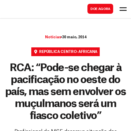
B
s
DOE AGORA
u
c
s
a
c
r
Notícias
30 maio, 2014
a
r
REPÚBLICA CENTRO-AFRICANA
RCA: “Pode-se chegar à
pacificação no oeste do
país, mas sem envolver os
muçulmanos será um
fiasco coletivo”