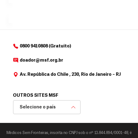
e
doadores
a
de
MSF....
d
o
d
o
a
0800 9410808 (Gratuito)
d
o
doador@msf.org.br
r
Av. República do Chile , 230, Rio de Janeiro – RJ
OUTROS SITES MSF
Selecione o país
Médicos Sem Fronteiras, inscrita no CNPJ sob o nº 13.844.894/0001-48, é