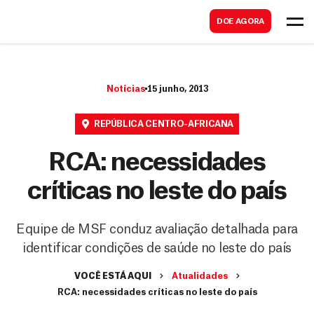
B
s
DOE AGORA
u
c
s
a
c
r
Notícias
15 junho, 2013
a
r
REPÚBLICA CENTRO-AFRICANA
RCA: necessidades
críticas no leste do país
Equipe de MSF conduz avaliação detalhada para
identificar condições de saúde no leste do país
VOCÊ ESTÁ AQUI
Atualidades
RCA: necessidades críticas no leste do país