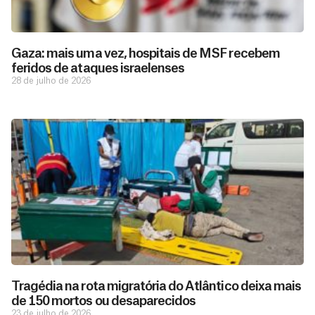
Gaza: mais uma vez, hospitais de MSF recebem
feridos de ataques israelenses
28 de julho de 2026
D
São as
doações
o
constantes
a
de pessoas
ç
como você
Tragédia na rota migratória do Atlântico deixa mais
que nos
ã
de 150 mortos ou desaparecidos
D
Você
permitem
o
23 de julho de 2026