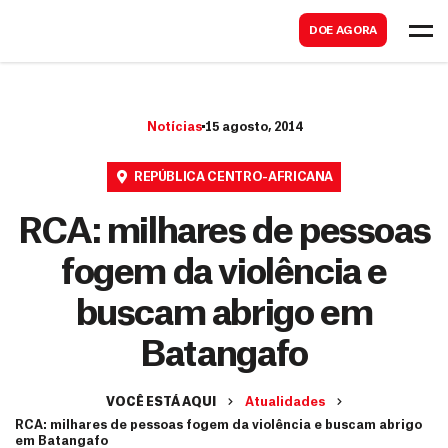
B
s
DOE AGORA
u
c
s
a
c
r
Notícias
15 agosto, 2014
a
r
REPÚBLICA CENTRO-AFRICANA
RCA: milhares de pessoas
fogem da violência e
buscam abrigo em
Batangafo
VOCÊ ESTÁ AQUI
Atualidades
RCA: milhares de pessoas fogem da violência e buscam abrigo
em Batangafo