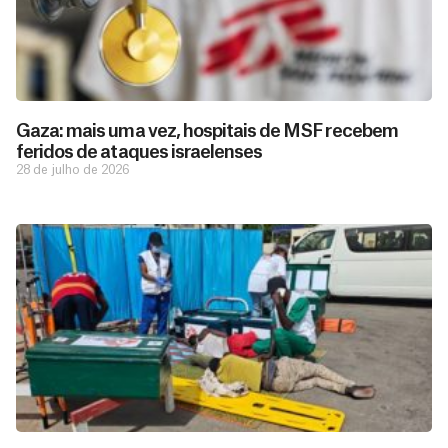
Gaza: mais uma vez, hospitais de MSF recebem
feridos de ataques israelenses
28 de julho de 2026
D
São as
doações
o
constantes
a
de pessoas