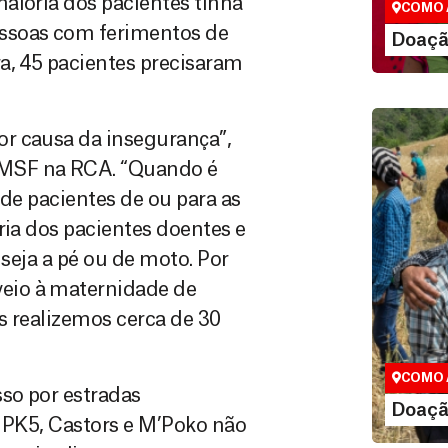
aioria dos pacientes tinha
COMO 
ssoas com ferimentos de
LE
Doaçã
a, 45 pacientes precisaram
r causa da insegurança”,
 MSF na RCA. “Quando é
 de pacientes de ou para as
ria dos pacientes doentes e
 seja a pé ou de moto. Por
eio à maternidade de
Doação
s realizemos cerca de 30
Você pode
maneiras, 
valor que de
COMO 
sso por estradas
LE
Doaçã
e PK5, Castors e M’Poko não