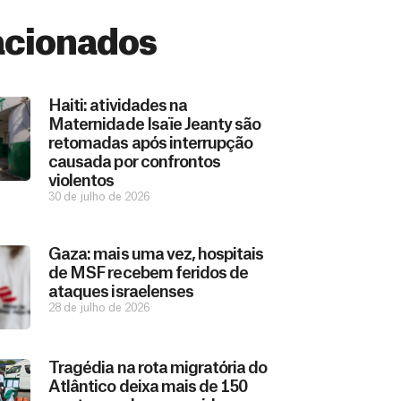
acionados
Haiti: atividades na
Maternidade Isaïe Jeanty são
retomadas após interrupção
causada por confrontos
violentos
30 de julho de 2026
Gaza: mais uma vez, hospitais
de MSF recebem feridos de
ataques israelenses
28 de julho de 2026
Tragédia na rota migratória do
Atlântico deixa mais de 150