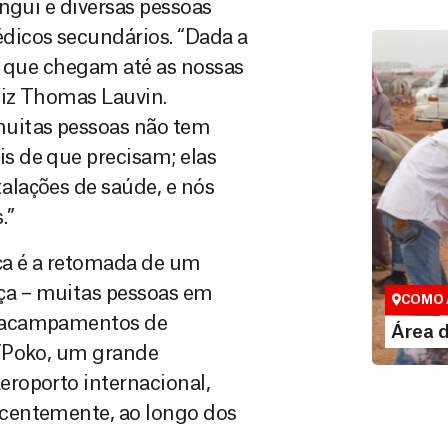
ngui e diversas pessoas
icos secundários. “Dada a
s que chegam até as nossas
diz Thomas Lauvin.
muitas pessoas não tem
s de que precisam; elas
alações de saúde, e nós
.”
Área do
ça é a retomada de um
Espaço exc
a – muitas pessoas em
COMO 
a acampamentos de
LE
Área 
M’Poko, um grande
roporto internacional,
centemente, ao longo dos