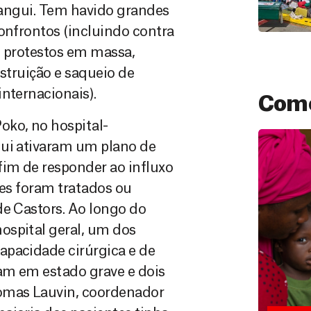
 Bangui. Tem havido grandes
onfrontos (incluindo contra
, protestos em massa,
estruição e saqueio de
nternacionais).
Como
ko, no hospital-
gui ativaram um plano de
im de responder ao influxo
tes foram tratados ou
de Castors. Ao longo do
ospital geral, um dos
apacidade cirúrgica e de
Doação
vam em estado grave e dois
São as do
que nos p
omas Lauvin, coordenador
vidas em di