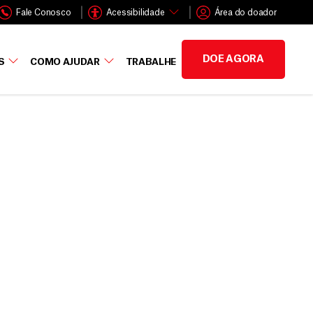
Fale Conosco
Acessibilidade
Área do doador
DOE AGORA
S
COMO AJUDAR
TRABALHE