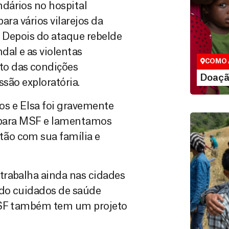
dários no hospital
Doação
ara vários vilarejos da
São as do
. Depois do ataque rebelde
que nos p
dal e as violentas
vidas em di
COMO 
to das condições
LE
Doaçã
ssão exploratória.
ros e Elsa foi gravemente
l para MSF e lamentamos
ão com sua família e
trabalha ainda nas cidades
ndo cuidados de saúde
 MSF também tem um projeto
Doação
Você pode