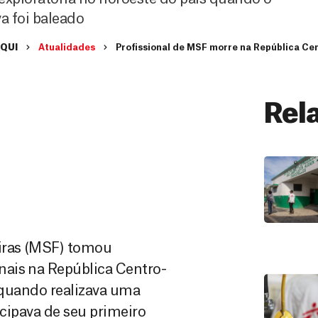
a foi baleado
AQUI
Atualidades
Profissional de MSF morre na República Ce
Rel
iras (MSF) tomou
nais na República Centro-
as quando realizava uma
icipava de seu primeiro