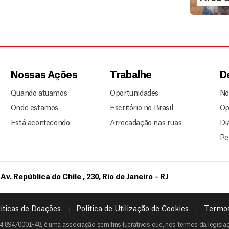
Nossas Ações
Trabalhe
D
Quando atuamos
Oportunidades
No
Onde estamos
Escritório no Brasil
Op
Está acontecendo
Arrecadação nas ruas
Di
Pe
Av. República do Chile , 230, Rio de Janeiro – RJ
íticas de Doações
Política de Utilização de Cookies
Termos
4.894/0001-48, é uma associação sem fins lucrativos que, nos termos da legislaçã