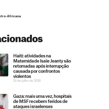
ntro-Africana
acionados
Haiti: atividades na
Maternidade Isaïe Jeanty são
retomadas após interrupção
causada por confrontos
violentos
30 de julho de 2026
Gaza: mais uma vez, hospitais
de MSF recebem feridos de
ataques israelenses