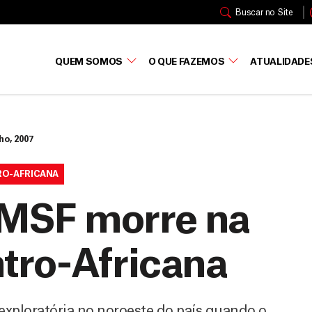
Buscar no Site
QUEM SOMOS
O QUE FAZEMOS
ATUALIDADE
ho, 2007
RO-AFRICANA
e MSF morre na
tro-Africana
 exploratória no noroeste do país quando o