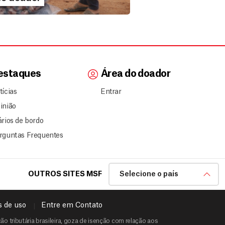
estaques
Área do doador
tícias
Entrar
inião
ários de bordo
rguntas Frequentes
OUTROS SITES MSF
Selecione o país
 de uso
Entre em Contato
o tributária brasileira, goza de isenção com relação aos