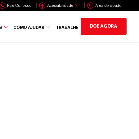
Fale Conosco
Acessibilidade
Área do doador
DOE AGORA
S
COMO AJUDAR
TRABALHE