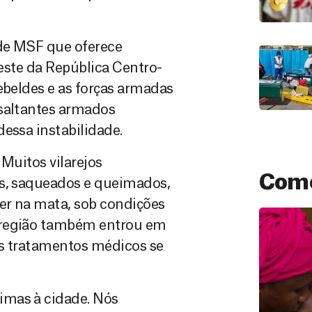
 de MSF que oferece
oeste da República Centro-
ebeldes e as forças armadas
ssaltantes armados
essa instabilidade.
 Muitos vilarejos
Como
os, saqueados e queimados,
ver na mata, sob condições
 região também entrou em
os tratamentos médicos se
imas à cidade. Nós