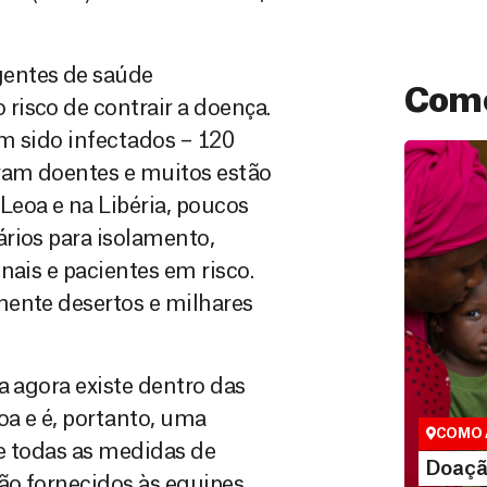
gentes de saúde
Como
risco de contrair a doença.
m sido infectados – 120
aram doentes e muitos estão
Leoa e na Libéria, poucos
rios para isolamento,
nais e pacientes em risco.
mente desertos e milhares
Doação
São as do
a agora existe dentro das
que nos p
vidas em di
a e é, portanto, uma
COMO 
e todas as medidas de
LE
Doaçã
ão fornecidos às equipes