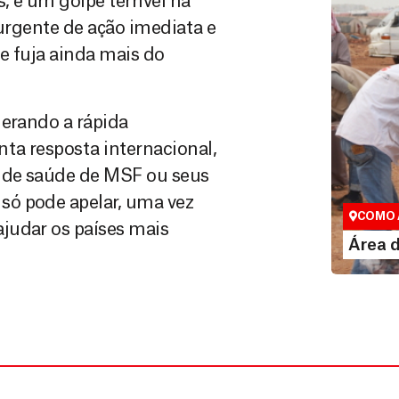
 é um golpe terrível na
 urgente de ação imediata e
e fuja ainda mais do
derando a rápida
ta resposta internacional,
Área do
s de saúde de MSF ou seus
Espaço exc
só pode apelar, uma vez
COMO 
judar os países mais
LE
Área 