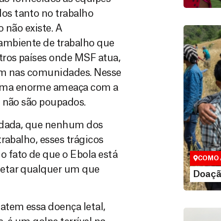
os tanto no trabalho
 não existe. A
ambiente de trabalho que
tros países onde MSF atua,
vem nas comunidades. Nesse
uma enorme ameaça com a
F não são poupados.
Doação
undada, que nenhum dos
Você pode
rabalho, esses trágicos
maneiras, 
valor que de
 fato de que o Ebola está
COMO 
fetar qualquer um que
LE
Doaçã
atem essa doença letal,