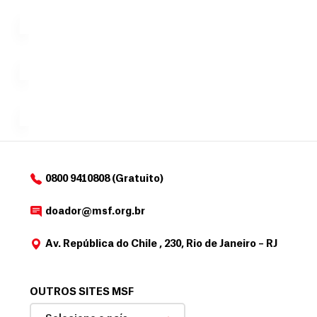
l
n
uma só
tornar...
doação,
i
no valor
c
Á
Espaço
que
exclusivo
a
r
desejar....
para
e
doadores
a
de
MSF....
d
o
d
o
a
0800 9410808 (Gratuito)
d
o
doador@msf.org.br
r
Av. República do Chile , 230, Rio de Janeiro – RJ
OUTROS SITES MSF