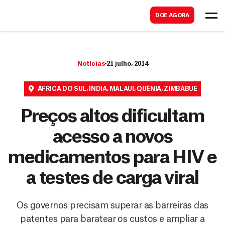
B
s
DOE AGORA
u
c
s
a
c
r
Notícias
21 julho, 2014
a
r
ÁFRICA DO SUL
,
ÍNDIA
,
MALAUI
,
QUÊNIA
,
ZIMBÁBUE
Preços altos dificultam
acesso a novos
medicamentos para HIV e
a testes de carga viral
Os governos precisam superar as barreiras das
patentes para baratear os custos e ampliar a