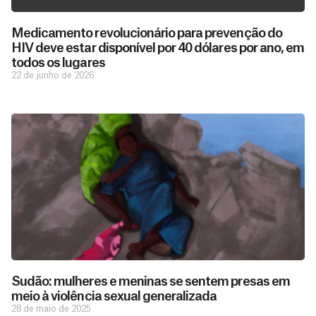
Medicamento revolucionário para prevenção do
HIV deve estar disponível por 40 dólares por ano, em
todos os lugares
22 de junho de 2026
D
São as
doações
o
constantes
a
de pessoas
ç
como você
Sudão: mulheres e meninas se sentem presas em
que nos
ã
meio à violência sexual generalizada
D
Você
permitem
o
28 de maio de 2025
pode
o
estar