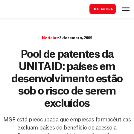
B
s
DOE AGORA
u
c
s
a
c
r
Notícias
8 dezembro, 2009
a
r
Pool de patentes da
UNITAID: países em
desenvolvimento estão
sob o risco de serem
excluídos
MSF está preocupada que empresas farmacêuticas
excluam países do beneficio de acesso a