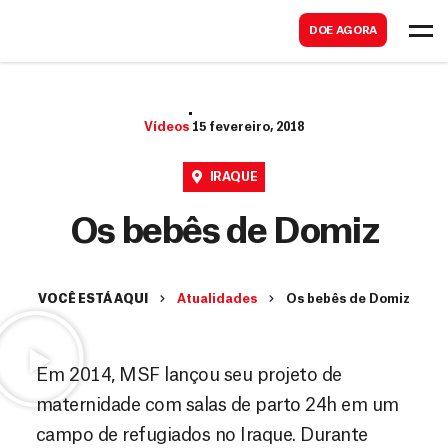
B
s
DOE AGORA
u
c
s
a
c
r
Vídeos
15 fevereiro, 2018
a
r
IRAQUE
Os bebês de Domiz
VOCÊ ESTÁ AQUI
Atualidades
Os bebês de Domiz
Em 2014, MSF lançou seu projeto de
maternidade com salas de parto 24h em um
campo de refugiados no Iraque. Durante