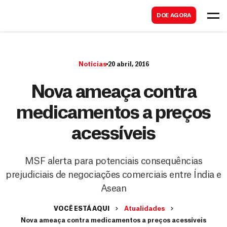
B
s
DOE AGORA
u
c
s
a
c
r
Notícias
20 abril, 2016
a
r
Nova ameaça contra
medicamentos a preços
acessíveis
MSF alerta para potenciais consequências
prejudiciais de negociações comerciais entre Índia e
Asean
VOCÊ ESTÁ AQUI
Atualidades
Nova ameaça contra medicamentos a preços acessíveis