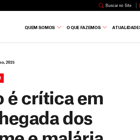
Buscar no Site
QUEM SOMOS
O QUE FAZEMOS
ATUALIDADE
ho, 2015
R
o é crítica em
chegada dos
ome e malária