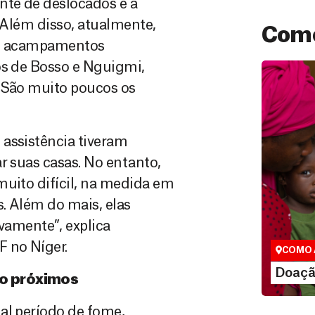
nte de deslocados e à
. Além disso, atualmente,
Como
ois acampamentos
os de Bosso e Nguigmi,
. São muito poucos os
 assistência tiveram
r suas casas. No entanto,
muito difícil, na medida em
Doação
. Além do mais, elas
São as do
que nos p
amente”, explica
vidas em di
 no Níger.
COMO 
LE
Doaçã
ão próximos
al período de fome,