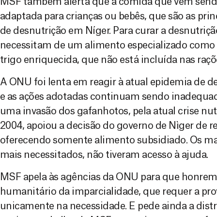
MSF também alerta que a comida que vem sendo
adaptada para crianças ou bebês, que são as prin
de desnutrição em Níger. Para curar a desnutrição
necessitam de um alimento especializado como 
trigo enriquecida, que não está incluída nas raç
A ONU foi lenta em reagir à atual epidemia de d
e as ações adotadas continuam sendo inadequad
uma invasão dos gafanhotos, pela atual crise nu
2004, apoiou a decisão do governo de Nìger de 
oferecendo somente alimento subsidiado. Os mai
mais necessitados, não tiveram acesso à ajuda.
MSF apela às agências da ONU para que honrem 
humanitário da imparcialidade, que requer a pro
unicamente na necessidade. E pede ainda a distr