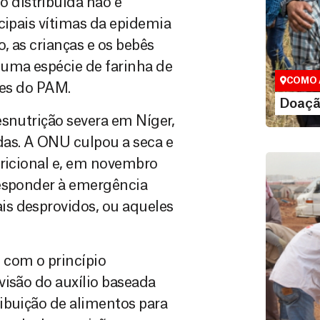
 distribuída não é
Doação
cipais vítimas da epidemia
Você pode
, as crianças e os bebês
maneiras, 
uma espécie de farinha de
valor que de
COMO 
ões do PAM.
LE
Doaçã
esnutrição severa em Níger,
as. A ONU culpou a seca e
tricional e, em novembro
responder à emergência
s desprovidos, ou aqueles
com o princípio
visão do auxílio baseada
ibuição de alimentos para
Área do