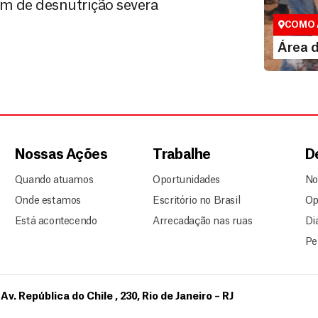
em de desnutrição severa
Espaço exc
COMO 
LE
Área 
Nossas Ações
Trabalhe
D
Quando atuamos
Oportunidades
No
Onde estamos
Escritório no Brasil
Op
Está acontecendo
Arrecadação nas ruas
Di
Pe
Av. República do Chile , 230, Rio de Janeiro – RJ