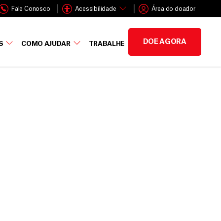
Fale Conosco
Acessibilidade
Área do doador
DOE AGORA
S
COMO AJUDAR
TRABALHE