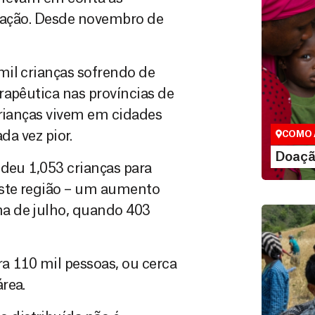
ulação. Desde novembro de
mil crianças sofrendo de
Doação
rapêutica nas províncias de
São as do
que nos p
crianças vivem em cidades
vidas em di
da vez pior.
COMO 
LE
Doaçã
ndeu 1,053 crianças para
ste região – um aumento
a de julho, quando 403
ra 110 mil pessoas, ou cerca
rea.