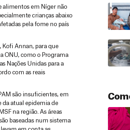
de alimentos em Níger não
pecialmente crianças abaixo
afetadas pela fome no país
, Kofi Annan, para que
da ONU, como o Programa
as Nações Unidas para a
ordo com as reais
PAM são insuficientes, em
Como
e da atual epidemia de
MSF na região. As áreas
a são baseadas num sistema
 levam em conta as