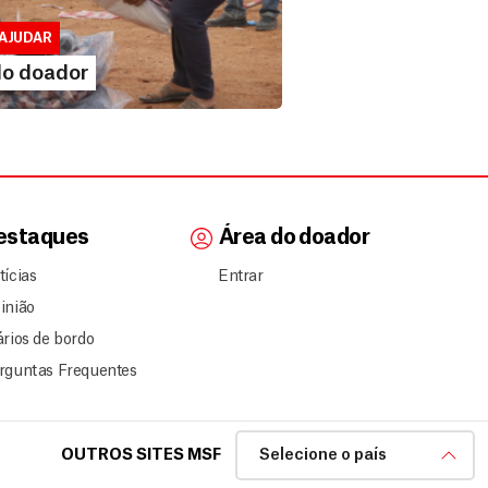
lusivo para doadores de MSF....
AJUDAR
IA MAIS
do doador
estaques
Área do doador
tícias
Entrar
inião
ários de bordo
rguntas Frequentes
OUTROS SITES MSF
Selecione o país