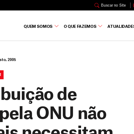
Buscar no Site
QUEM SOMOS
O QUE FAZEMOS
ATUALIDADE
sto, 2005
R
ribuição de
a pela ONU não
ais necessitam