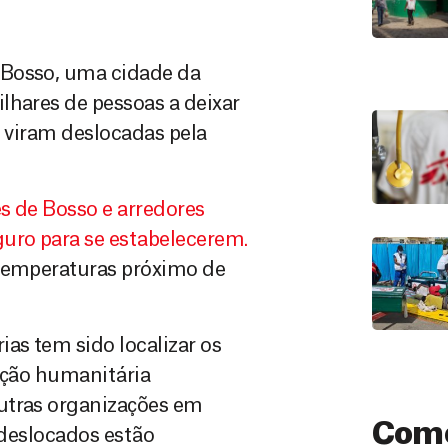
 Bosso, uma cidade da
lhares de pessoas a deixar
e viram deslocadas pela
s de Bosso e arredores
uro para se estabelecerem.
 temperaturas próximo de
as tem sido localizar os
zação humanitária
utras organizações em
Como
 deslocados estão