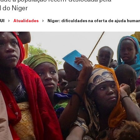
l do Níger
UI
Atualidades
Níger: dificuldades na oferta de ajuda human