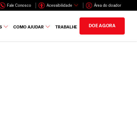
Fale Conosco
Acessibilidade
Área do doador
DOE AGORA
S
COMO AJUDAR
TRABALHE