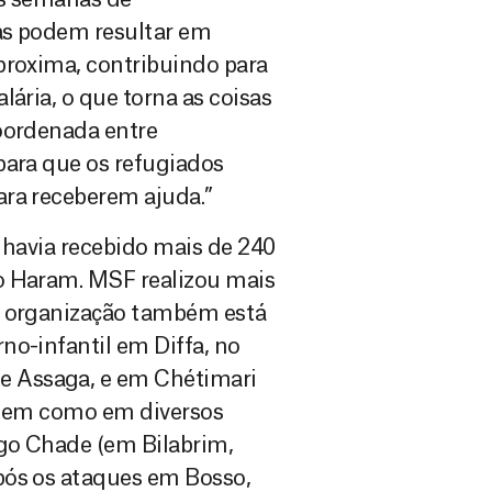
as podem resultar em
proxima, contribuindo para
lária, o que torna as coisas
coordenada entre
para que os refugiados
ara receberem ajuda.”
 havia recebido mais de 240
o Haram. MSF realizou mais
A organização também está
no-infantil em Diffa, no
 Assaga, e em Chétimari
, bem como em diversos
go Chade (em Bilabrim,
pós os ataques em Bosso,