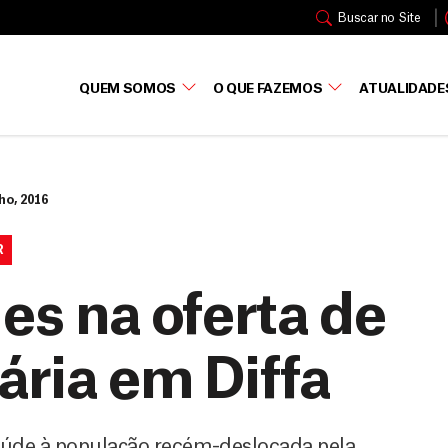
Buscar no Site
QUEM SOMOS
O QUE FAZEMOS
ATUALIDADE
ho, 2016
R
des na oferta de
ária em Diffa
úde à população recém-deslocada pela