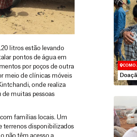
Doação
20 litros estão levando
Você pode
maneiras, 
stalar pontos de água em
valor que de
mentos por poços de outra
COMO 
LE
Doaçã
r meio de clínicas móveis
Kintchandi, onde realiza
ou de muitas pessoas
 com famílias locais. Um
terrenos disponibilizados
do não têm acesso a