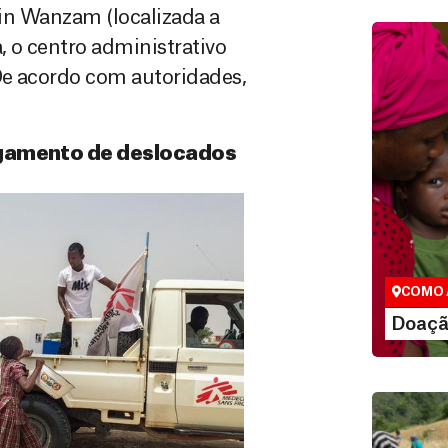
arin Wanzam (localizada a
, o centro administrativo
 De acordo com autoridades,
rigamento de deslocados
Doação
São as do
que nos p
vidas em di
COMO 
LE
Doaçã