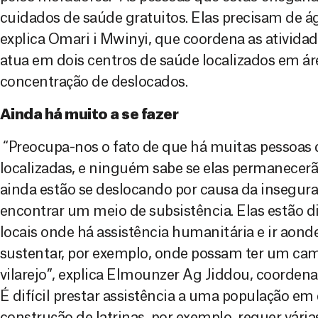
cuidados de saúde gratuitos. Elas precisam de ág
explica Omari i Mwinyi, que coordena as ativid
atua em dois centros de saúde localizados em á
concentração de deslocados.
Ainda há muito a se fazer
“Preocupa-nos o fato de que há muitas pessoas
localizadas, e ninguém sabe se elas permanecerã
ainda estão se deslocando por causa da insegur
encontrar um meio de subsistência. Elas estão div
locais onde há assistência humanitária e ir aond
sustentar, por exemplo, onde possam ter um ca
vilarejo”, explica Elmounzer Ag Jiddou, coorden
É difícil prestar assistência a uma população e
construção de latrinas, por exemplo, requer vári