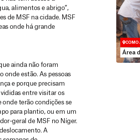
ua, alimentos e abrigo”,
ades de MSF na cidade. MSF
reas onde há grande
Área do
Espaço exc
COMO 
LE
Área 
 que ainda não foram
o onde estão. As pessoas
ança e porque precisam
ididas entre visitar os
e onde terão condições se
mpo para plantio, ou em um
ador-geral de MSF no Níger.
m deslocamento. A
as semanas de