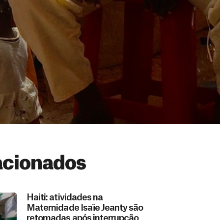
acionados
Haiti: atividades na
Maternidade Isaïe Jeanty são
retomadas após interrupção