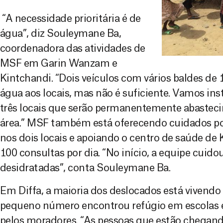
“A necessidade prioritária é de
água”, diz Souleymane Ba,
coordenadora das atividades de
MSF em Garin Wanzam e
Kintchandi. “Dois veículos com vários baldes de 1
água aos locais, mas não é suficiente. Vamos in
três locais que serão permanentemente abasteci
área.” MSF também está oferecendo cuidados po
nos dois locais e apoiando o centro de saúde de 
100 consultas por dia. “No início, a equipe cuid
desidratadas”, conta Souleymane Ba.
Em Diffa, a maioria dos deslocados está vivendo
pequeno número encontrou refúgio em escolas e 
pelos moradores. “As pessoas que estão chegan