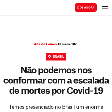
B
s
DOE AGORA
u
c
s
a
c
r
a
r
Ana de Lemos
13 maio, 2020
BRASIL
Não podemos nos
conformar com a escalada
de mortes por Covid-19
Temos presenciado no Brasil um enorme