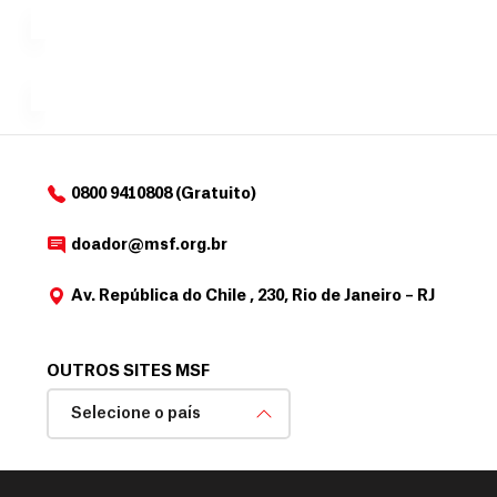
a
r
desejar....
para
e
doadores
a
de
MSF....
d
o
d
o
a
0800 9410808 (Gratuito)
d
o
doador@msf.org.br
r
Av. República do Chile , 230, Rio de Janeiro – RJ
OUTROS SITES MSF
Selecione o país