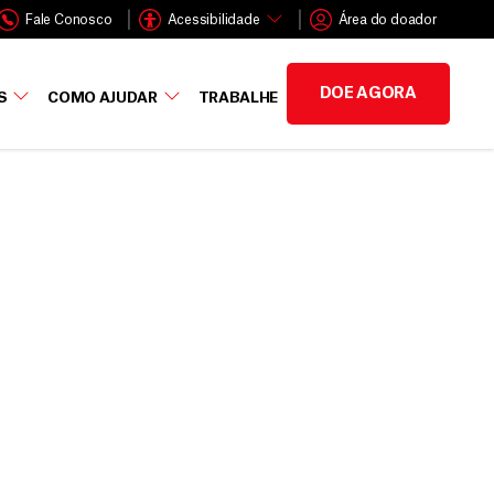
Fale Conosco
Acessibilidade
Área do doador
DOE AGORA
S
COMO AJUDAR
TRABALHE