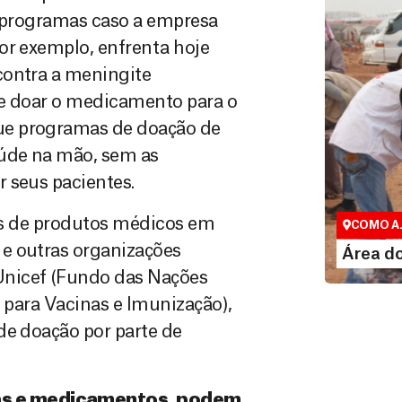
e programas caso a empresa
or exemplo, enfrenta hoje
contra a meningite
de doar o medicamento para o
ue programas de doação de
úde na mão, sem as
 seus pacientes.
Área do 
Espaço excl
ões de produtos médicos em
COMO A
LEI
e outras organizações
Área d
Unicef (Fundo das Nações
l para Vacinas e Imunização),
de doação por parte de
as e medicamentos, podem