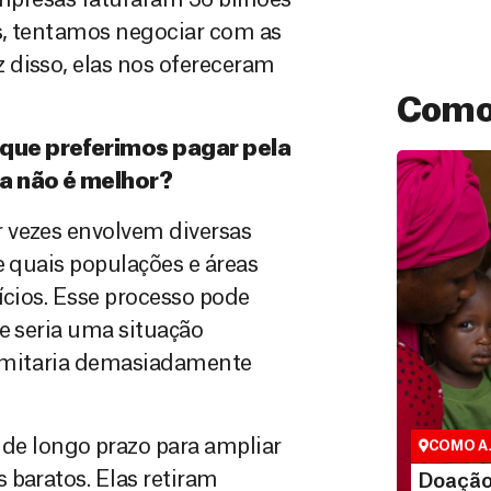
empresas faturaram 36 bilhões
s, tentamos negociar com as
 disso, elas nos ofereceram
Como
 que preferimos pagar pela
ça não é melhor?
 vezes envolvem diversas
e quais populações e áreas
ícios. Esse processo pode
e seria uma situação
Doação 
limitaria demasiadamente
São as doaç
que nos per
vidas em div
e longo prazo para ampliar
COMO A
LEI
 baratos. Elas retiram
Doação