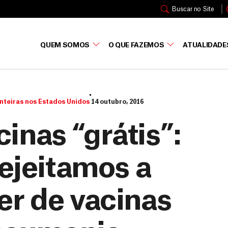
Buscar no Site
QUEM SOMOS
O QUE FAZEMOS
ATUALIDADE
nteiras nos Estados Unidos
14 outubro, 2016
inas “grátis”:
rejeitamos a
er de vacinas