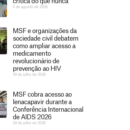
crítica do que nunca”
5 de agosto de 2026
MSF e organizações da
sociedade civil debatem
como ampliar acesso a
medicamento
revolucionário de
prevenção ao HIV
30 de julho de 2026
MSF cobra acesso ao
lenacapavir durante a
Conferência Internacional
de AIDS 2026
30 de julho de 2026