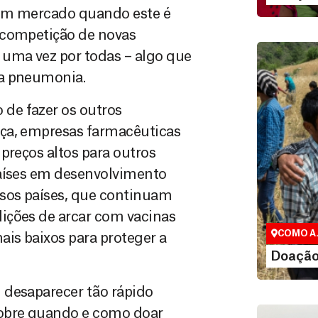
 um mercado quando este é
 competição de novas
 uma vez por todas – algo que
 a pneumonia.
de fazer os outros
aça, empresas farmacêuticas
preços altos para outros
países em desenvolvimento
Doação 
Você pode c
sos países, que continuam
maneiras, i
ições de arcar com vacinas
valor que des
COMO A
ais baixos para proteger a
LEI
Doação
 desaparecer tão rápido
sobre quando e como doar