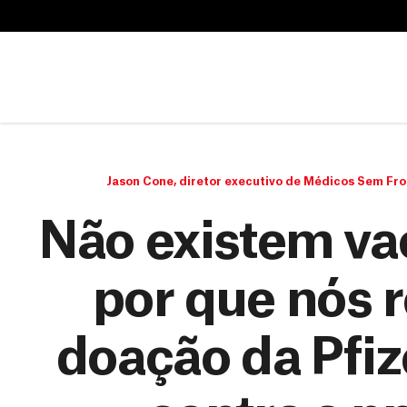
B
u
B
s
u
c
s
a
c
r
a
r
Jason Cone, diretor executivo de Médicos Sem Fro
Não existem vac
por que nós 
doação da Pfiz