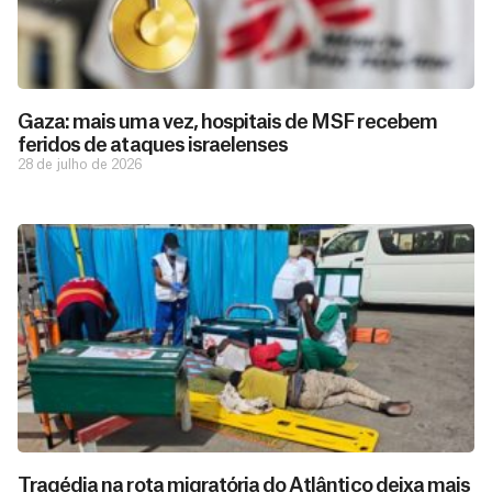
Gaza: mais uma vez, hospitais de MSF recebem
feridos de ataques israelenses
28 de julho de 2026
D
São as
doações
o
constantes
a
de pessoas
ç
como você
Tragédia na rota migratória do Atlântico deixa mais