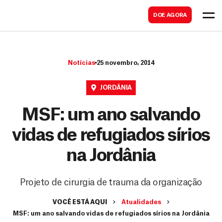
B
s
DOE AGORA
u
c
s
a
c
r
Notícias
25 novembro, 2014
a
r
JORDÂNIA
MSF: um ano salvando
vidas de refugiados sírios
na Jordânia
Projeto de cirurgia de trauma da organização
VOCÊ ESTÁ AQUI
Atualidades
MSF: um ano salvando vidas de refugiados sírios na Jordânia