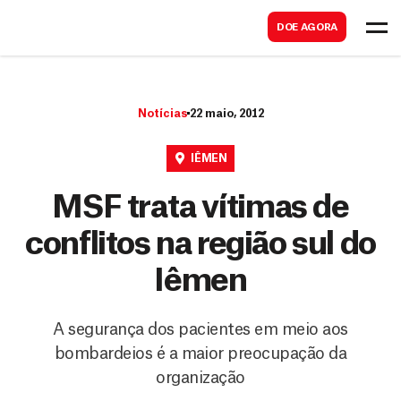
B
s
DOE AGORA
u
c
s
a
c
r
Notícias
22 maio, 2012
a
r
IÊMEN
MSF trata vítimas de
conflitos na região sul do
Iêmen
A segurança dos pacientes em meio aos
bombardeios é a maior preocupação da
organização