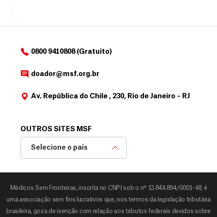
MSF....
d
o
d
o
a
0800 9410808 (Gratuito)
d
o
doador@msf.org.br
r
Av. República do Chile , 230, Rio de Janeiro – RJ
OUTROS SITES MSF
Selecione o país
Médicos Sem Fronteiras, inscrita no CNPJ sob o nº 13.844.894/0001-48, é
uma associação sem fins lucrativos que, nos termos da legislação tributária
brasileira, goza de isenção com relação aos tributos federais devidos sobre