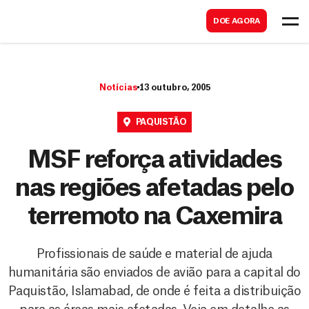
B
s
DOE AGORA
u
c
s
a
c
r
Notícias
13 outubro, 2005
a
r
PAQUISTÃO
MSF reforça atividades
nas regiões afetadas pelo
terremoto na Caxemira
Profissionais de saúde e material de ajuda
humanitária são enviados de avião para a capital do
Paquistão, Islamabad, de onde é feita a distribuição