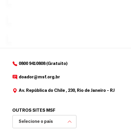
no valor
c
Á
Espaço
que
exclusivo
a
r
desejar....
para
e
doadores
a
de
MSF....
d
o
d
o
a
0800 9410808 (Gratuito)
d
o
doador@msf.org.br
r
Av. República do Chile , 230, Rio de Janeiro – RJ
OUTROS SITES MSF
Selecione o país