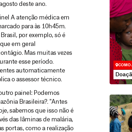
agosto deste ano.
painel A atenção médica em
marcado para às 10h45m.
Brasil, por exemplo, só é
Doação
 que em geral
São as do
contágio. Mas muitas vezes
que nos p
vidas em di
rante esse período.
COMO 
cientes automaticamente
LE
Doaçã
ica o assessor técnico.
outro painel: Podemos
ônia Brasileira?. "Antes
je, sabemos que isso não é
vés das lâminas de malária,
as portas, como a realização