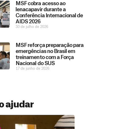
MSF cobra acesso ao
lenacapavir durante a
Conferência Internacional de
AIDS 2026
30 de julho de 2026
MSF reforça preparação para
emergências no Brasil em
treinamento com a Força
Nacional do SUS
17 de junho de 2026
 ajudar