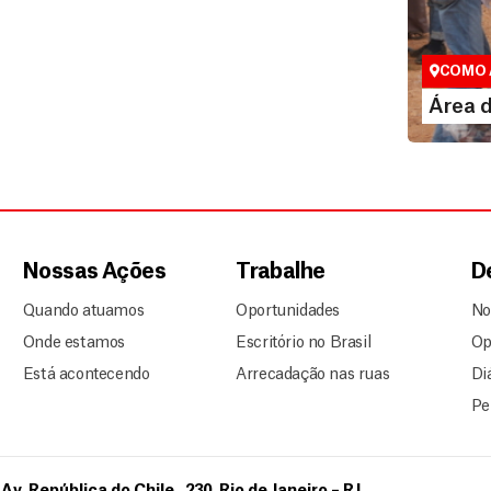
Área do
Espaço exc
COMO 
LE
Área 
Nossas Ações
Trabalhe
D
Quando atuamos
Oportunidades
No
Onde estamos
Escritório no Brasil
Op
Está acontecendo
Arrecadação nas ruas
Di
Pe