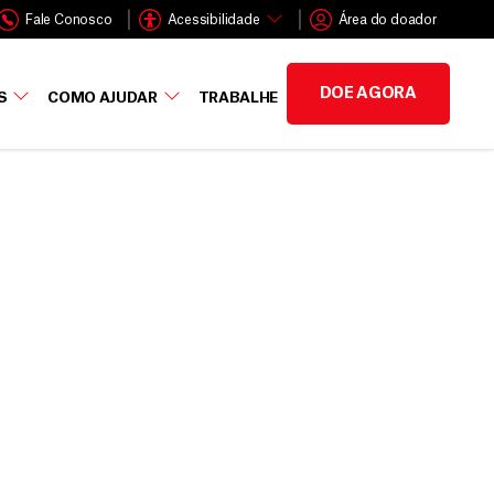
Fale Conosco
Acessibilidade
Área do doador
DOE AGORA
S
COMO AJUDAR
TRABALHE