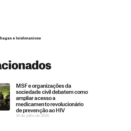
Chagas e leishmaniose
acionados
MSF e organizações da
sociedade civil debatem como
ampliar acesso a
medicamento revolucionário
de prevenção ao HIV
30 de julho de 2026