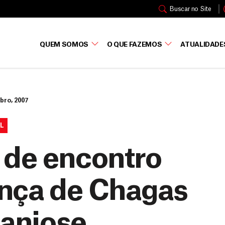
Buscar no Site
QUEM SOMOS
O QUE FAZEMOS
ATUALIDADE
bro, 2007
L
 de encontro
ença de Chagas
maniose