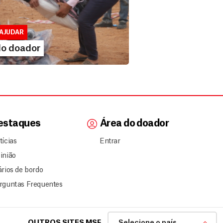
 doador
lusivo para doadores de MSF....
AJUDAR
IA MAIS
do doador
estaques
Área do doador
tícias
Entrar
inião
ários de bordo
rguntas Frequentes