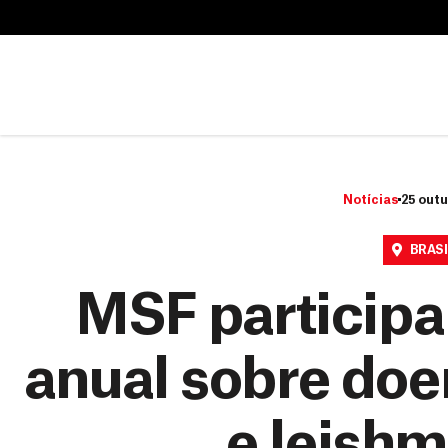
B
u
B
s
u
c
s
a
c
r
a
r
Notícias
25 outu
BRASI
MSF participa
anual sobre do
e leish