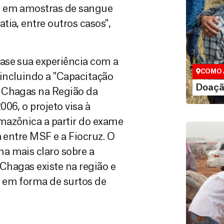
s em amostras de sangue
ia, entre outros casos",
Doação
Você pode
maneiras, 
ase sua experiência com a
valor que de
COMO 
incluindo a "Capacitação
LE
Doaçã
e Chagas na Região da
06, o projeto visa à
mazônica a partir do exame
a entre MSF e a Fiocruz. O
a mais claro sobre a
 Chagas existe na região e
 em forma de surtos de