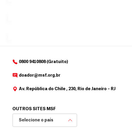
no valor
c
Á
Espaço
que
exclusivo
a
r
desejar....
para
e
doadores
a
de
MSF....
d
o
d
o
a
0800 9410808 (Gratuito)
d
o
doador@msf.org.br
r
Av. República do Chile , 230, Rio de Janeiro – RJ
OUTROS SITES MSF
Selecione o país