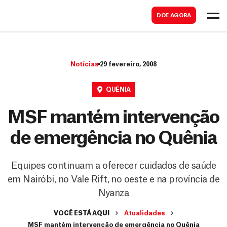
B
s
DOE AGORA
u
c
s
a
c
r
Notícias
29 fevereiro, 2008
a
r
QUÊNIA
MSF mantém intervenção
de emergência no Quênia
Equipes continuam a oferecer cuidados de saúde
em Nairóbi, no Vale Rift, no oeste e na província de
Nyanza
VOCÊ ESTÁ AQUI
Atualidades
MSF mantém intervenção de emergência no Quênia