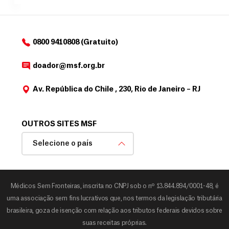
o
d
o
a
0800 9410808 (Gratuito)
d
o
doador@msf.org.br
r
Av. República do Chile , 230, Rio de Janeiro – RJ
OUTROS SITES MSF
Selecione o país
Médicos Sem Fronteiras, inscrita no CNPJ sob o nº 13.844.894/0001-48, é
uma associação sem fins lucrativos que, nos termos da legislação tributária
brasileira, goza de isenção com relação aos tributos federais devidos sobre
suas receitas próprias.