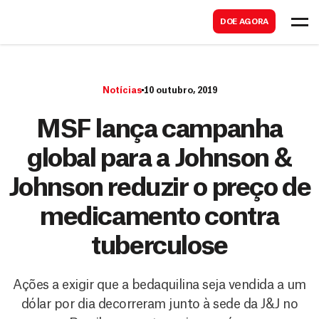
B
s
DOE AGORA
u
c
s
a
c
r
Notícias
10 outubro, 2019
a
r
MSF lança campanha
global para a Johnson &
Johnson reduzir o preço de
medicamento contra
tuberculose
Ações a exigir que a bedaquilina seja vendida a um
dólar por dia decorreram junto à sede da J&J no