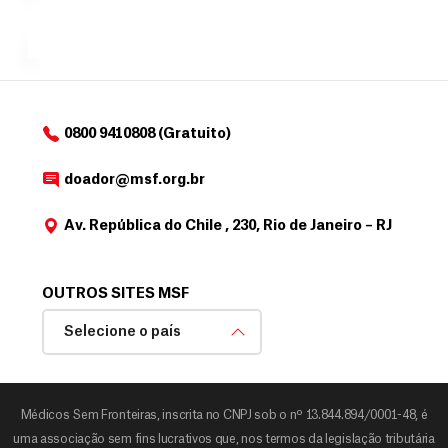
a
de
MSF....
d
o
d
o
a
0800 9410808 (Gratuito)
d
o
doador@msf.org.br
r
Av. República do Chile , 230, Rio de Janeiro – RJ
OUTROS SITES MSF
Selecione o país
Médicos Sem Fronteiras, inscrita no CNPJ sob o nº 13.844.894/0001-48, é
uma associação sem fins lucrativos que, nos termos da legislação tributária