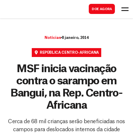
B
s
DOE AGORA
u
c
s
a
c
r
Notícias
8 janeiro, 2014
a
r
REPÚBLICA CENTRO-AFRICANA
MSF inicia vacinação
contra o sarampo em
Bangui, na Rep. Centro-
Africana
Cerca de 68 mil crianças serão beneficiadas nos
campos para deslocados internos da cidade