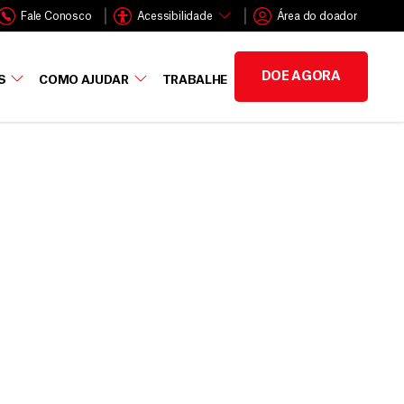
Fale Conosco
Acessibilidade
Área do doador
DOE AGORA
S
COMO AJUDAR
TRABALHE