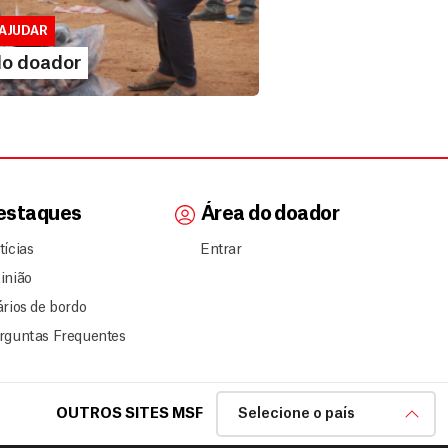
lusivo para doadores de MSF....
AJUDAR
IA MAIS
do doador
estaques
Área do doador
tícias
Entrar
inião
ários de bordo
rguntas Frequentes
OUTROS SITES MSF
Selecione o país