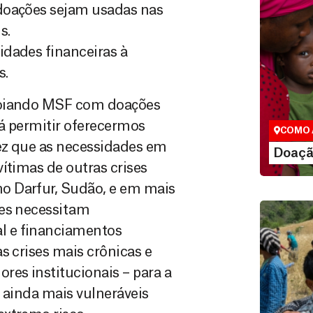
doações sejam usadas nas
s.
idades financeiras à
s.
Doação
São as do
apoiando MSF com doações
que nos p
vidas em di
á permitir oferecermos
COMO 
vez que as necessidades em
LE
Doaçã
ítimas de outras crises
o Darfur, Sudão, e em mais
ses necessitam
l e financiamentos
s crises mais crônicas e
res institucionais – para a
r ainda mais vulneráveis