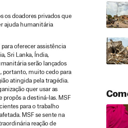
os os doadores privados que
er ajuda humanitária
para oferecer assistência
a, Sri Lanka, Índia,
umanitária serão lançados
, portanto, muito cedo para
ião atingida pela tragédia.
ganização quer usar as
Como
e propôs a destiná-las. MSF
ientes para o trabalho
 afetada. MSF se sente na
traordinária reação de