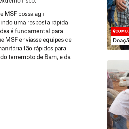
extremo risco.
Doação
ue MSF possa agir
Você pode
maneiras, 
indo uma resposta rápida
valor que de
ades é fundamental para
COMO 
LE
que MSF enviasse equipes de
Doaçã
nitária tão rápidos para
 do terremoto de Bam, e da
Área do