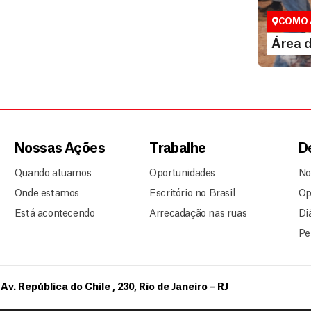
Espaço exc
COMO 
LE
Área 
Nossas Ações
Trabalhe
D
Quando atuamos
Oportunidades
No
Onde estamos
Escritório no Brasil
Op
Está acontecendo
Arrecadação nas ruas
Di
Pe
Av. República do Chile , 230, Rio de Janeiro – RJ