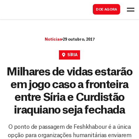
B
s
DOE AGORA
u
c
s
a
c
r
Notícias
29 outubro, 2017
a
r
SÍRIA
Milhares de vidas estarão
em jogo caso a fronteira
entre Síria e Curdistão
iraquiano seja fechada
O ponto de passagem de Feshkhabour é a única
opção para organizações humanitárias enviarem