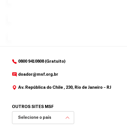
no valor
c
Á
Espaço
que
exclusivo
a
r
desejar....
para
e
doadores
a
de
MSF....
d
o
d
o
a
0800 9410808 (Gratuito)
d
o
doador@msf.org.br
r
Av. República do Chile , 230, Rio de Janeiro – RJ
OUTROS SITES MSF
Selecione o país