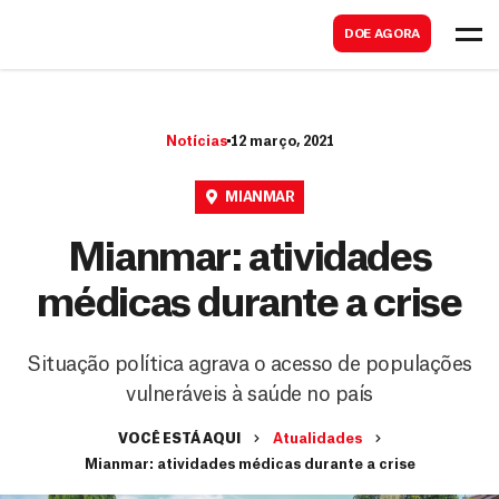
B
s
DOE AGORA
u
c
s
a
c
r
Notícias
12 março, 2021
a
r
MIANMAR
Mianmar: atividades
médicas durante a crise
Situação política agrava o acesso de populações
vulneráveis à saúde no país
VOCÊ ESTÁ AQUI
Atualidades
Mianmar: atividades médicas durante a crise