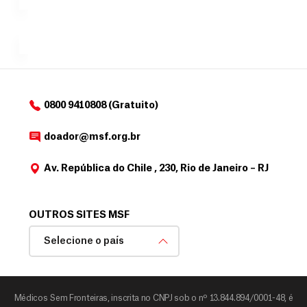
e
doadores
a
de
MSF....
d
o
d
o
a
0800 9410808 (Gratuito)
d
o
doador@msf.org.br
r
Av. República do Chile , 230, Rio de Janeiro – RJ
OUTROS SITES MSF
Selecione o país
Médicos Sem Fronteiras, inscrita no CNPJ sob o nº 13.844.894/0001-48, é