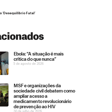
 ‘Desequilíbrio Fatal’
acionados
Ebola: “A situação é mais
crítica do que nunca”
5 de agosto de 2026
MSF e organizações da
sociedade civil debatem como
ampliar acesso a
medicamento revolucionário
de prevenção ao HIV
30 de julho de 2026