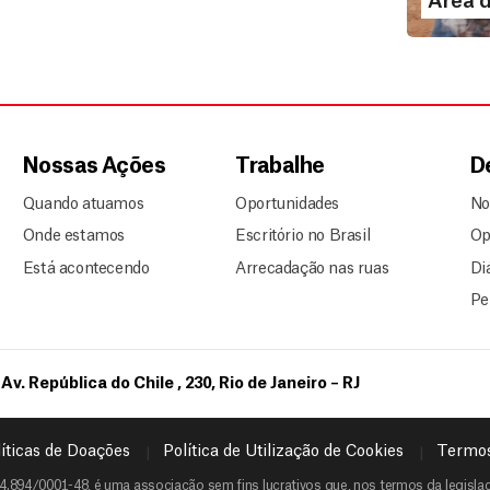
Área 
Nossas Ações
Trabalhe
D
Quando atuamos
Oportunidades
No
Onde estamos
Escritório no Brasil
Op
Está acontecendo
Arrecadação nas ruas
Di
Pe
Av. República do Chile , 230, Rio de Janeiro – RJ
íticas de Doações
Política de Utilização de Cookies
Termos
4.894/0001-48, é uma associação sem fins lucrativos que, nos termos da legislaçã