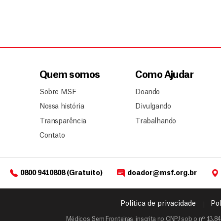
Quem somos
Como Ajudar
Sobre MSF
Doando
Nossa história
Divulgando
Transparência
Trabalhando
Contato
0800 9410808 (Gratuito)
doador@msf.org.br
Política de privacidade
Pol
Médicos Sem Fronteiras, inscrita no CNPJ sob o nº 13.84