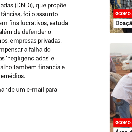
maneiras, 
iadas (DNDi), que propõe
valor que de
âncias, foi o assunto
COMO 
LE
m fins lucrativos, estuda
Doaçã
 além de defender o
nos, empresas privadas,
ompensar a falha do
 ‘negligenciadas’ e
balho também financia e
remédios.
 mande um e-mail para
Área do
Espaço exc
COMO 
LE