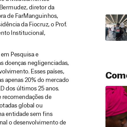
 Bermudez, diretor da
tora de FarManguinhos,
ência da Fiocruz, o Prof.
to Institucional,
e em Pesquisa e
s doenças negligenciadas,
olvimento. Esses países,
Como
as apenas 20% do mercado
D dos últimos 25 anos.
e recomendações de
otadas global ou
ma entidade sem fins
onal o desenvolvimento de