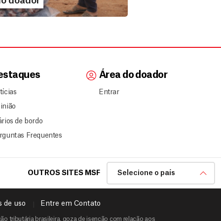
do doador
estaques
Área do doador
tícias
Entrar
inião
ários de bordo
rguntas Frequentes
OUTROS SITES MSF
Selecione o país
 de uso
Entre em Contato
o tributária brasileira, goza de isenção com relação aos