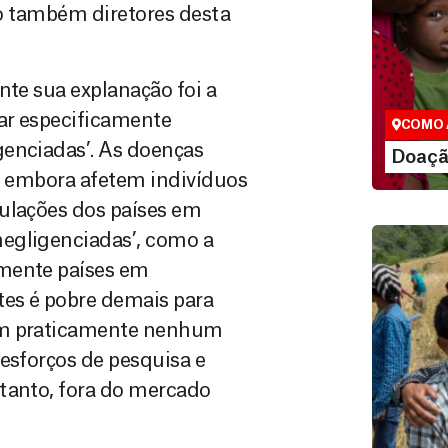
o também diretores desta
Doação
São as do
que nos p
nte sua explanação foi a
vidas em di
tar especificamente
COMO 
genciadas’. As doenças
LE
Doaçã
e, embora afetem indivíduos
pulações dos países em
egligenciadas’, como a
amente países em
es é pobre demais para
tam praticamente nenhum
esforços de pesquisa e
rtanto, fora do mercado
Doação
Você pode