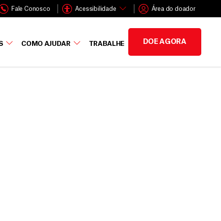
Fale Conosco
Acessibilidade
Área do doador
DOE AGORA
S
COMO AJUDAR
TRABALHE