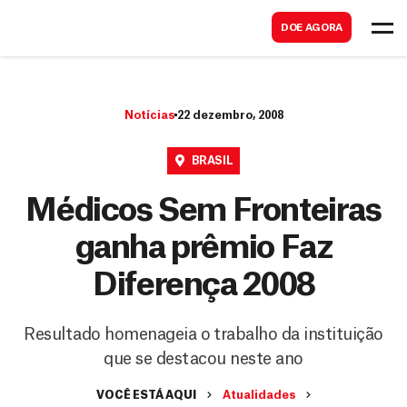
B
s
DOE AGORA
u
c
s
a
c
r
Notícias
22 dezembro, 2008
a
r
BRASIL
Médicos Sem Fronteiras
ganha prêmio Faz
Diferença 2008
Resultado homenageia o trabalho da instituição
que se destacou neste ano
VOCÊ ESTÁ AQUI
Atualidades