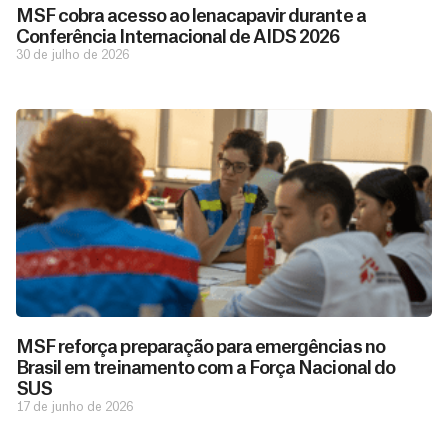
MSF cobra acesso ao lenacapavir durante a
Conferência Internacional de AIDS 2026
30 de julho de 2026
D
São as
doações
o
constantes
a
MSF reforça preparação para emergências no
de pessoas
ç
como você
Brasil em treinamento com a Força Nacional do
que nos
ã
SUS
D
Você
permitem
o
17 de junho de 2026
pode
o
estar
contribuir
M
preparados
a
com