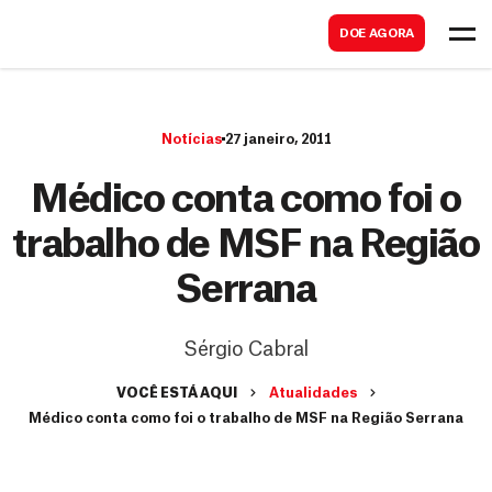
B
s
DOE AGORA
u
c
s
a
c
r
Notícias
27 janeiro, 2011
a
r
Médico conta como foi o
trabalho de MSF na Região
Serrana
Sérgio Cabral
VOCÊ ESTÁ AQUI
Atualidades
Médico conta como foi o trabalho de MSF na Região Serrana