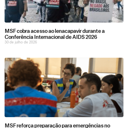
MSF cobra acesso ao lenacapavir durante a
Conferência Internacional de AIDS 2026
30 de julho de 2026
D
São as
doações
o
constantes
a
MSF reforça preparação para emergências no
de pessoas