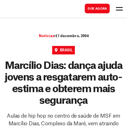
B
s
DOE AGORA
u
c
s
a
c
r
Notícias
17 dezembro, 2004
a
r
BRASIL
Marcílio Dias: dança ajuda
jovens a resgatarem auto-
estima e obterem mais
segurança
Aulas de hip hop no centro de saúde de MSF em
Marcílio Dias, Complexo da Maré, vem atraindo