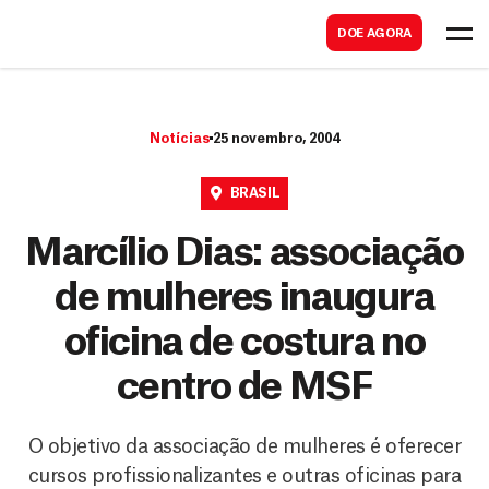
B
s
DOE AGORA
u
c
s
a
c
r
Notícias
25 novembro, 2004
a
r
BRASIL
Marcílio Dias: associação
de mulheres inaugura
oficina de costura no
centro de MSF
O objetivo da associação de mulheres é oferecer
cursos profissionalizantes e outras oficinas para