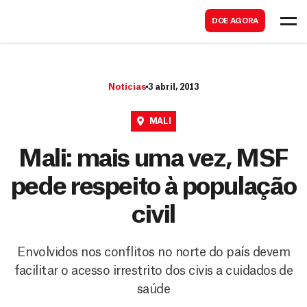
B
s
DOE AGORA
u
c
s
a
c
r
Notícias
3 abril, 2013
a
r
MALI
Mali: mais uma vez, MSF
pede respeito à população
civil
Envolvidos nos conflitos no norte do país devem
facilitar o acesso irrestrito dos civis a cuidados de
saúde