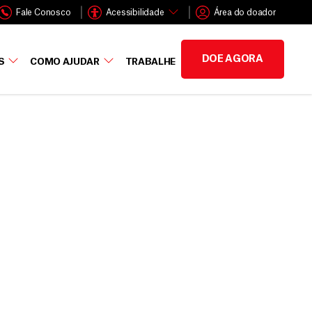
Fale Conosco
Acessibilidade
Área do doador
DOE AGORA
S
COMO AJUDAR
TRABALHE