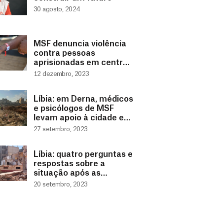
30 agosto, 2024
MSF denuncia violência
contra pessoas
aprisionadas em centros
de detenção na Líbia
12 dezembro, 2023
Líbia: em Derna, médicos
e psicólogos de MSF
levam apoio à cidade em
luto
27 setembro, 2023
Líbia: quatro perguntas e
respostas sobre a
situação após as
enchentes
20 setembro, 2023