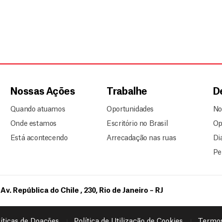
Nossas Ações
Trabalhe
D
Quando atuamos
Oportunidades
No
Onde estamos
Escritório no Brasil
Op
Está acontecendo
Arrecadação nas ruas
Di
Pe
Av. República do Chile , 230, Rio de Janeiro – RJ
íticas de Doações
Política de Utilização de Cookies
Termos