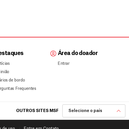
estaques
Área do doador
tícias
Entrar
inião
ários de bordo
rguntas Frequentes
OUTROS SITES MSF
Selecione o país
 de uso
Entre em Contato