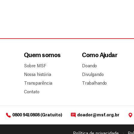
Quem somos
Como Ajudar
Sobre MSF
Doando
Nossa história
Divulgando
Transparência
Trabalhando
Contato
0800 9410808 (Gratuito)
doador@msf.org.br
Política de privacidade
Pol