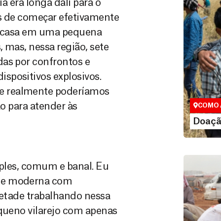
ia era longa dali para o
os de começar efetivamente
 e casa em uma pequena
 mas, nessa região, sete
das por confrontos e
Doação
spositivos explosivos.
Você pode
maneiras, 
e realmente poderíamos
valor que de
ão para atender às
COMO 
LE
Doaçã
imples, comum e banal. Eu
ade moderna com
metade trabalhando nessa
equeno vilarejo com apenas