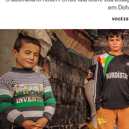
em Doh
VOCÊ ES