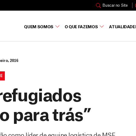
Buscar no Site
QUEM SOMOS
O QUE FAZEMOS
ATUALIDADE
eiro, 2016
UE
 refugiados
o para trás”
ção como líder de equipe logística de MSF