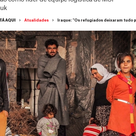
uk
TÁ AQUI
Atualidades
Iraque: “Os refugiados deixaram tudo p