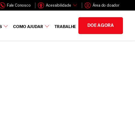
Fale Conosco
Acessibilidade
Área do doador
DOE AGORA
S
COMO AJUDAR
TRABALHE