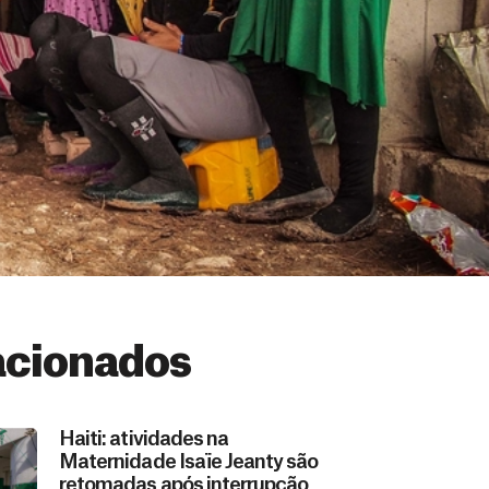
acionados
Haiti: atividades na
Maternidade Isaïe Jeanty são
retomadas após interrupção