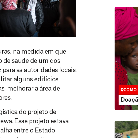
uturas, na medida em que
ro de saúde de um dos
Doação
ara as autoridades locais.
São as do
que nos p
itar alguns edifícios
vidas em di
as, melhorar a área de
COMO 
ores.
LE
Doaçã
ística do projeto de
wa. Esse projeto estava
alha entre o Estado