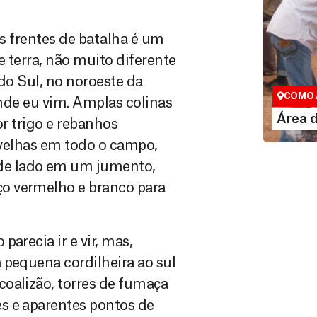
s frentes de batalha é um
 terra, não muito diferente
Área do
do Sul, no noroeste da
Espaço exc
COMO 
onde eu vim. Amplas colinas
LE
Área 
r trigo e rebanhos
ovelhas em todo o campo,
de lado em um jumento,
o vermelho e branco para
arecia ir e vir, mas,
 pequena cordilheira ao sul
oalizão, torres de fumaça
s e aparentes pontos de