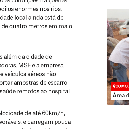
o às condições traiçoeiras
odilos enormes nos rios,
dade local ainda está de
o de quatro metros em maio
s além da cidade de
adoras. MSF e a empresa
Área do
 veículos aéreos não
Espaço exc
portar amostras de escarro
COMO 
 saúde remotos ao hospital
LE
Área 
elocidade de até 60km/h,
oráveis, e carregam pouca