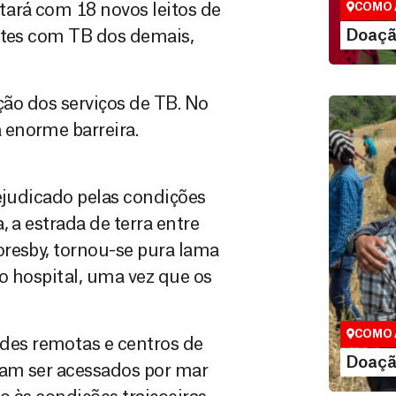
tará com 18 novos leitos de
COMO 
LE
Doaçã
entes com TB dos demais,
ção dos serviços de TB. No
 enorme barreira.
ejudicado pelas condições
 a estrada de terra entre
resby, tornou-se pura lama
Doação
o hospital, uma vez que os
Você pode
maneiras, 
valor que de
COMO 
es remotas e centros de
LE
Doaçã
ram ser acessados por mar