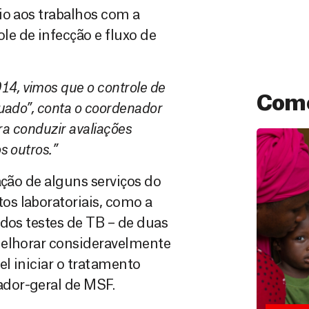
io aos trabalhos com a
e de infecção e fluxo de
, vimos que o controle de
Como
uado”, conta o coordenador
ra conduzir avaliações
s outros.”
ação de alguns serviços do
s laboratoriais, como a
 dos testes de TB – de duas
melhorar consideravelmente
Doação
el iniciar o tratamento
São as do
dor-geral de MSF.
que nos p
vidas em di