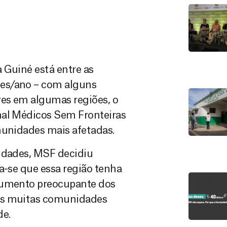
 Guiné está entre as
tes/ano – com alguns
res em algumas regiões, o
nal Médicos Sem Fronteiras
munidades mais afetadas.
sidades, MSF decidiu
a-se que essa região tenha
 aumento preocupante dos
das muitas comunidades
de.