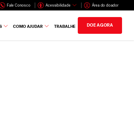
Fale Conosco
Acessibilidade
Área do doador
DOE AGORA
S
COMO AJUDAR
TRABALHE