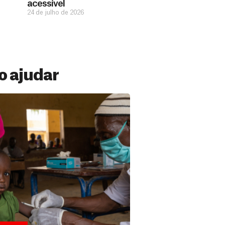
acessível
24 de julho de 2026
 ajudar
 Mensal
ações constantes de pessoas como você
ermitem estar preparados para salvar
versos países. Veja por que se tornar...