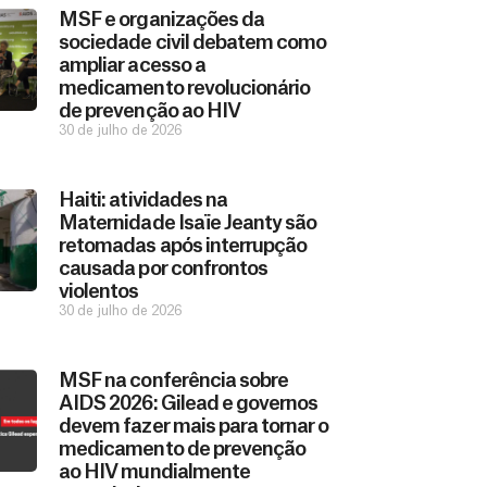
MSF e organizações da
sociedade civil debatem como
ampliar acesso a
medicamento revolucionário
de prevenção ao HIV
30 de julho de 2026
Haiti: atividades na
Maternidade Isaïe Jeanty são
retomadas após interrupção
causada por confrontos
violentos
30 de julho de 2026
MSF na conferência sobre
AIDS 2026: Gilead e governos
devem fazer mais para tornar o
medicamento de prevenção
ao HIV mundialmente