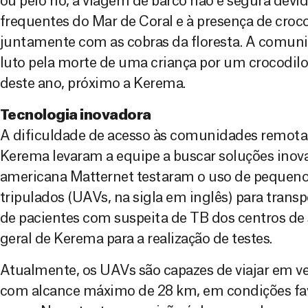
ou pelo rio, a viagem de barco não é segura devid
frequentes do Mar de Coral e à presença de croc
juntamente com as cobras da floresta. A comuni
luto pela morte de uma criança por um crocodil
deste ano, próximo a Kerema.
Tecnologia inovadora
A dificuldade de acesso às comunidades remota
Kerema levaram a equipe a buscar soluções inov
americana Matternet testaram o uso de pequenos
tripulados (UAVs, na sigla em inglês) para trans
de pacientes com suspeita de TB dos centros de
geral de Kerema para a realização de testes.
Atualmente, os UAVs são capazes de viajar em v
com alcance máximo de 28 km, em condições fav