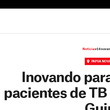
B
u
B
s
u
c
s
a
c
r
a
r
Notícias
14 nove
PAPUA NOVA
Inovando par
pacientes de TB
Gui