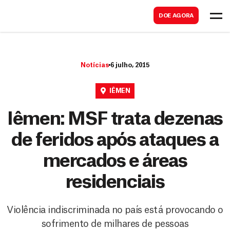
B
s
DOE AGORA
u
c
s
a
c
r
Notícias
6 julho, 2015
a
r
IÊMEN
Iêmen: MSF trata dezenas
de feridos após ataques a
mercados e áreas
residenciais
Violência indiscriminada no país está provocando o
sofrimento de milhares de pessoas