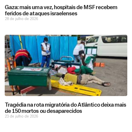
Gaza: mais uma vez, hospitais de MSF recebem
feridos de ataques israelenses
28 de julho de 2026
D
São as
doações
o
constantes
a
de pessoas
ç
como você
Tragédia na rota migratória do Atlântico deixa mais
que nos
ã
de 150 mortos ou desaparecidos
D
Você
permitem
o
23 de julho de 2026
pode
o
estar
contribuir
M
preparados
a
com
e
para salvar