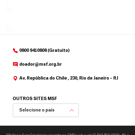
para
e
doadores
a
de
MSF....
d
o
d
o
a
0800 9410808 (Gratuito)
d
o
doador@msf.org.br
r
Av. República do Chile , 230, Rio de Janeiro – RJ
OUTROS SITES MSF
Selecione o país