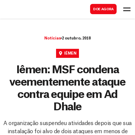
B
s
DOE AGORA
u
c
s
a
c
r
Notícias
2 outubro, 2018
a
r
IÊMEN
Iêmen: MSF condena
veementemente ataque
contra equipe em Ad
Dhale
A organização suspendeu atividades depois que sua
instalação foi alvo de dois ataques em menos de