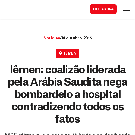
B
s
DOE AGORA
u
c
s
a
c
r
Notícias
30 outubro, 2015
a
r
IÊMEN
Iêmen: coalizão liderada
pela Arábia Saudita nega
bombardeio a hospital
contradizendo todos os
fatos