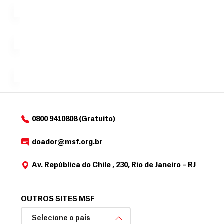
tornar...
doação,
i
no valor
c
Á
Espaço
que
exclusivo
a
r
desejar....
para
e
doadores
a
de
MSF....
d
o
d
o
a
0800 9410808 (Gratuito)
d
o
doador@msf.org.br
r
Av. República do Chile , 230, Rio de Janeiro – RJ
OUTROS SITES MSF
Selecione o país