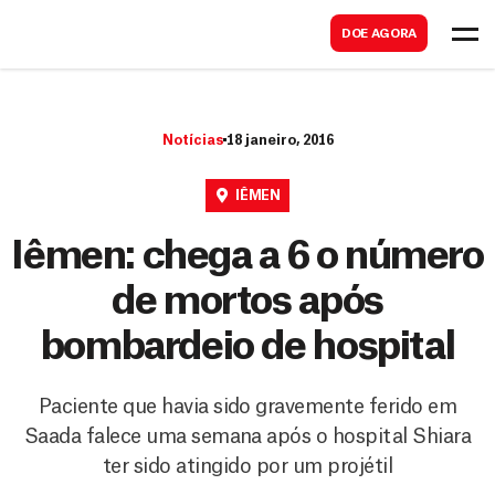
B
s
DOE AGORA
u
c
s
a
c
r
Notícias
18 janeiro, 2016
a
r
IÊMEN
Iêmen: chega a 6 o número
de mortos após
bombardeio de hospital
Paciente que havia sido gravemente ferido em
Saada falece uma semana após o hospital Shiara
ter sido atingido por um projétil